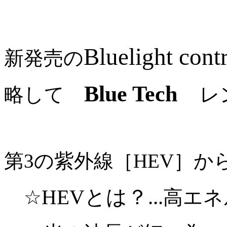
Bluelight co
新発売の
Blue Tech
略して
レ
第3の紫外線［HEV］か
HEVとは？...
☆
高エネ