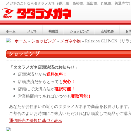
メガネのことならタタラメガネ（香川県 高松市、坂出市、丸亀市、善通寺市
ホーム
メガネ
補聴器
ショッピング
会社概要
お
ホーム
»
ショッピング
»
メガネ小物
» Relaxion CLIP-
「タタラメガネ店頭決済のお知らせ」
店頭決済だから
送料無料！
店頭決済だからとっても
安心！
店頭にて決済方法が
選択可能！
営業時間内であればいつでも
受取可能！
あなたがお住まいの近くのタタラメガネまで商品をお届けします
ご都合のよいお時間にご来店いただければ店頭渡しで商品がご購
通信販売の法規に基づく表示