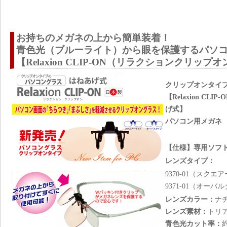
お持ちのメガネの上から簡単装着！
青色光（ブルーライト）から眼を保護するパソ
【Relaxion CLIP-ON（リラクションクリップ
クリップオンタイ
【Relaxion C
げ式】
パソコン用メガネ
【仕様】専用ソフ
レンズタイプ：
9370-01（スクエ
9371-01（オーバ
レンズカラー：
ナ
レンズ素材：
トリ
青色光カット率：