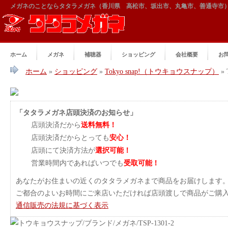
メガネのことならタタラメガネ（香川県 高松市、坂出市、丸亀市、善通寺市
ホーム
メガネ
補聴器
ショッピング
会社概要
お
ホーム
»
ショッピング
»
Tokyo snap!（トウキョウスナップ）
» 
「タタラメガネ店頭決済のお知らせ」
店頭決済だから
送料無料！
店頭決済だからとっても
安心！
店頭にて決済方法が
選択可能！
営業時間内であればいつでも
受取可能！
あなたがお住まいの近くのタタラメガネまで商品をお届けします
ご都合のよいお時間にご来店いただければ店頭渡しで商品がご購
通信販売の法規に基づく表示